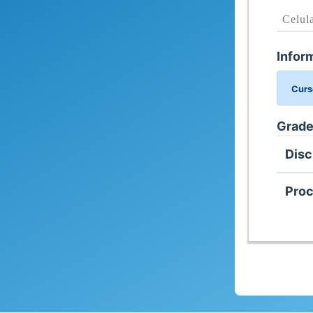
Infor
Curs
Grade
Disc
Proc