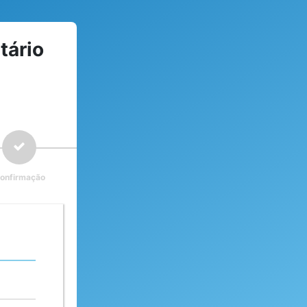
tário
onfirmação