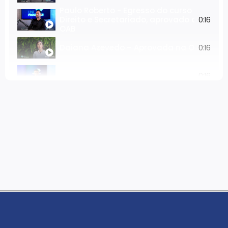
Paulo Roberto - Egresso do curso de
Direito e Secretariado, aprovado da
0:16
OAB
Daiana Azevedo – Aprovada na OAB antes
0:16
Prof. Adalberto Aleixo - Coordenador do C
0:16