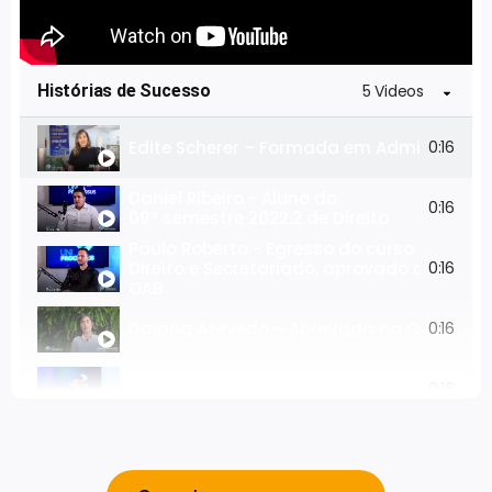
Histórias de Sucesso
5 Videos
Edite Scherer – Formada em Administração
0:16
Daniel Ribeiro - Aluno do
0:16
09º semestre 2022.2 de Direito
Paulo Roberto - Egresso do curso de
Direito e Secretariado, aprovado da
0:16
OAB
Daiana Azevedo – Aprovada na OAB antes
0:16
Prof. Adalberto Aleixo - Coordenador do C
0:16