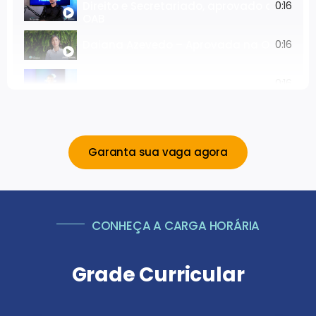
Direito e Secretariado, aprovado da
0:16
OAB
Daiana Azevedo – Aprovada na OAB antes
0:16
Prof. Adalberto Aleixo - Coordenador do C
0:16
Garanta sua vaga agora
CONHEÇA A CARGA HORÁRIA
Grade Curricular