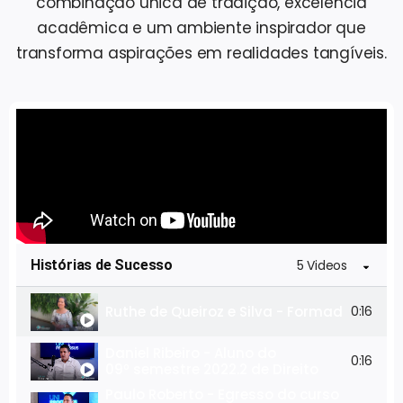
combinação única de tradição, excelência
acadêmica e um ambiente inspirador que
transforma aspirações em realidades tangíveis.
Histórias de Sucesso
5 Videos
Ruthe de Queiroz e Silva - Formada em C
0:16
Daniel Ribeiro - Aluno do
0:16
09º semestre 2022.2 de Direito
Paulo Roberto - Egresso do curso de