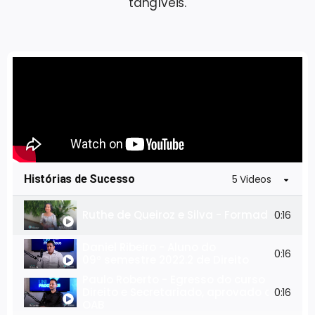
tangíveis.
Histórias de Sucesso
5 Videos
Ruthe de Queiroz e Silva - Formada em C
0:16
Daniel Ribeiro - Aluno do
0:16
09º semestre 2022.2 de Direito
Paulo Roberto - Egresso do curso de
Direito e Secretariado, aprovado da
0:16
OAB