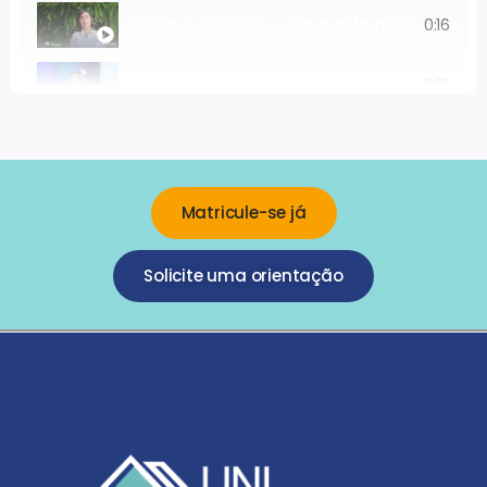
Daiana Azevedo – Aprovada na OAB antes
0:16
Prof. Adalberto Aleixo - Coordenador do C
0:16
Matricule-se já
Solicite uma orientação