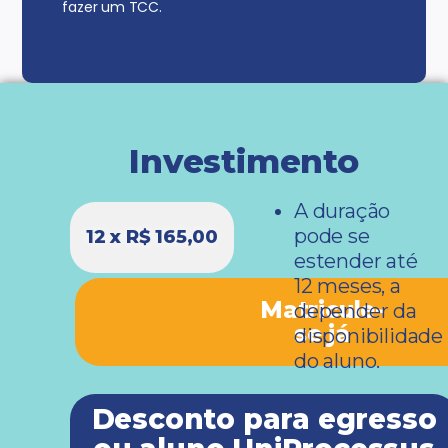
fazer um TCC.
Investimento
A duração
pode se
12 x R$ 165,00
estender até
12 meses, a
Matricule-
depender da
se já
disponibilidade
do aluno.
Desconto para egresso