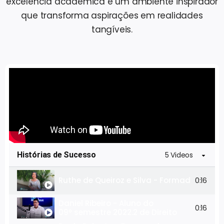
excelência acadêmica e um ambiente inspirador
que transforma aspirações em realidades
tangíveis.
Histórias de Sucesso
5 Videos
Ruthe de Queiroz e Silva - Formada em C
0:16
Daniel Ribeiro - Aluno do
0:16
09º semestre 2022.2 de Direito