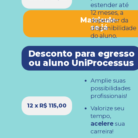
estender até
12 meses, a
Matricule-
depender da
se já
disponibilidade
do aluno.
Desconto para egresso
ou aluno UniProcessus
Amplie suas
possibilidades
profissionais!
12 x R$ 115,00
Valorize seu
tempo,
acelere
sua
carreira!