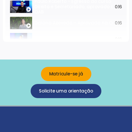
Paulo Roberto - Egresso do curso de
Direito e Secretariado, aprovado da
0:16
OAB
Daiana Azevedo – Aprovada na OAB antes
0:16
Prof. Adalberto Aleixo - Coordenador do C
0:16
Matricule-se já
Solicite uma orientação