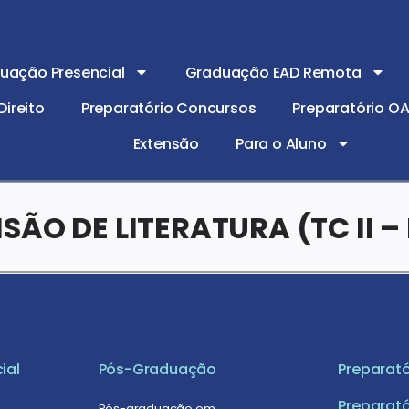
uação Presencial
Graduação EAD Remota
ireito
Preparatório Concursos
Preparatório O
Extensão
Para o Aluno
ÃO DE LITERATURA (TC II – 
ial
Pós-Graduação
Preparató
Preparató
Pós-graduação em