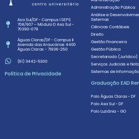
Administração Pública
Análise e Desenvolvime
Sistemas
Asa Sul/DF - Campus I SEPS
708/907 – Módulo D Asa Sul -
Ciências Contábeis
70390-079
Direito
Águas Claras/DF - Campus II
Gestão Financeira
Avenida das Araucárias 4400
Gestão Pública
Águas Claras - 71936-250
Secretariado (Jurídico)
(61) 3442-5300
Serviços Judiciais e Nota
Sistemas de Informaçã
Política de Privacidade
Graduação EAD Re
Polo Águas Claras - DF
Polo Asa Sul - DF
Polo Luziânia - GO