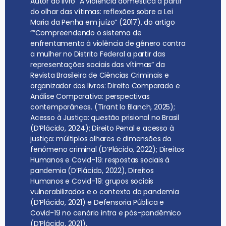
Autor do livro “A violência doméstica a partir
do olhar das vítimas: reflexões sobre a Lei
Maria da Penha em juízo” (2017), do artigo
“”Compreendendo o sistema de
enfrentamento à violência de gênero contra
a mulher no Distrito Federal a partir das
representações sociais das vítimas” da
Revista Brasileira de Ciências Criminais e
organizador dos livros: Direito Comparado e
Análise Comparativa: perspectivas
contemporâneas. (Tirant lo Blanch, 2025);
Acesso à Justiça: questão prisional no Brasil
(D’Plácido, 2024); Direito Penal e acesso à
justiça: múltiplos olhares e dimensões do
fenômeno criminal (D’Plácido, 2022); Direitos
Humanos e Covid-19: respostas sociais à
pandemia (D’Plácido, 2022), Direitos
Humanos e Covid-19: grupos sociais
vulnerabilizados e o contexto da pandemia
(D’Plácido, 2021) e Defensoria Pública e
Covid-19 no cenário intra e pós-pandêmico
(D’Plácido, 2021).