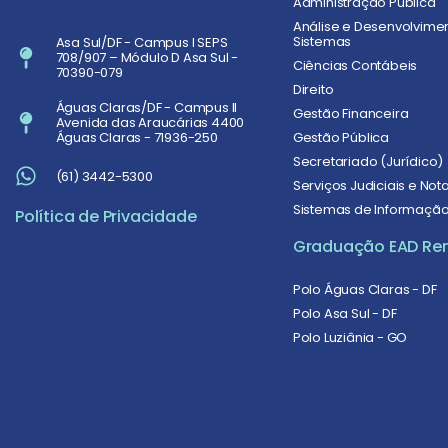
Administração Pública
Análise e Desenvolvime
Sistemas
Asa Sul/DF - Campus I SEPS
708/907 – Módulo D Asa Sul -
Ciências Contábeis
70390-079
Direito
Águas Claras/DF - Campus II
Gestão Financeira
Avenida das Araucárias 4400
Gestão Pública
Águas Claras - 71936-250
Secretariado (Jurídico)
(61) 3442-5300
Serviços Judiciais e Nota
Sistemas de Informaçã
Política de Privacidade
Graduação EAD Re
Polo Águas Claras - DF
Polo Asa Sul - DF
Polo Luziânia - GO