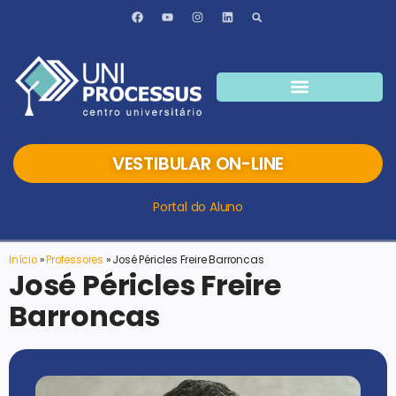
VESTIBULAR ON-LINE
Portal do Aluno
Início
»
Professores
»
José Péricles Freire Barroncas
José Péricles Freire
Barroncas