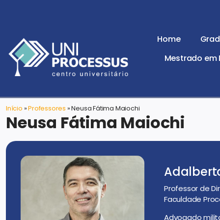
Home
Grad
Mestrado em D
Início
»
Professores
»
Neusa Fátima Maiochi
Neusa Fátima Maiochi
Adalbert
Professor de Di
Faculdade Proc
Advogado milit