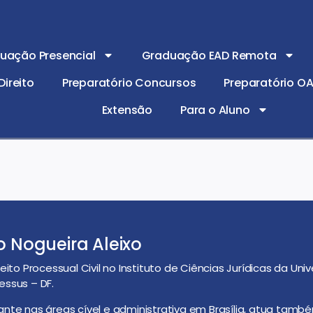
uação Presencial
Graduação EAD Remota
ireito
Preparatório Concursos
Preparatório O
Extensão
Para o Aluno
o Nogueira Aleixo
reito Processual Civil no Instituto de Ciências Jurídicas da Un
essus – DF.
ante nas áreas cível e administrativa em Brasília, atua ta